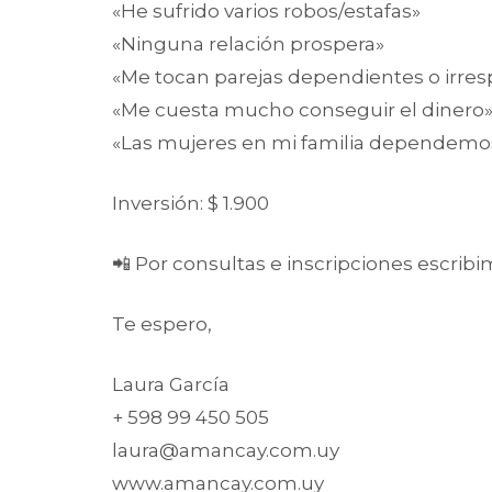
«He sufrido varios robos/estafas»
«Ninguna relación prospera»
«Me tocan parejas dependientes o irre
«Me cuesta mucho conseguir el dinero
«Las mujeres en mi familia dependemos
Inversión: $ 1.900
📲 Por consultas e inscripciones escri
Te espero,
Laura García
+ 598 99 450 505
laura@amancay.com.uy
www.amancay.com.uy